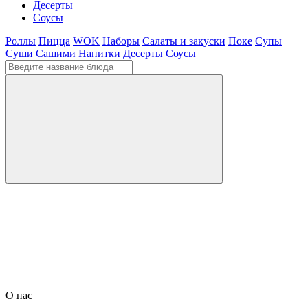
Десерты
Соусы
Роллы
Пицца
WOK
Наборы
Салаты и закуски
Поке
Супы
Суши
Сашими
Напитки
Десерты
Соусы
О нас