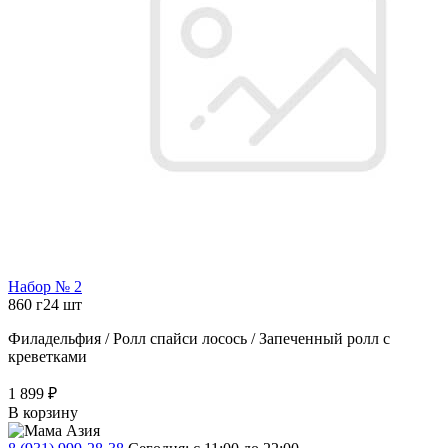
Набор № 2
860 г
24 шт
Филадельфия / Ролл спайси лосось / Запеченный ролл с
креветками
1 899 ₽
В корзину